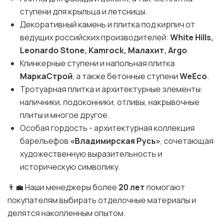
ступени для крыльца и летсницы.
Декоративный камень и плитка под кирпич от
ведущих российских производителей:
White Hills,
Leonardo Stone, Kamrock, Малахит, Argo
Клинкерные ступени и напольная плитка
МаркаСтрой
, а также бетонные ступени
WeEco
.
Тротуарная плитка и архитектурные элементы:
наличники, подоконники, отливы, накрывочные
плиты и многое другое.
Особая гордость - архитектурная коллекция
барельефов
«Владимирская Русь»
, сочетающая
художественную выразительность и
историческую символику.
👨‍💼 Наши менеджеры более
20 лет
помогают
покупателям выбирать отделочные материалы и
делятся накопленным опытом.