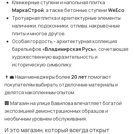
Клинкерные ступени и напольная плитка
МаркаСтрой
, а также бетонные ступени
WeEco
.
Тротуарная плитка и архитектурные элементы:
наличники, подоконники, отливы, накрывочные
плиты и многое другое.
Особая гордость - архитектурная коллекция
барельефов
«Владимирская Русь»
, сочетающая
художественную выразительность и
историческую символику.
👨‍💼 Наши менеджеры более
20 лет
помогают
покупателям выбирать отделочные материалы и
делятся накопленным опытом.
🏢 Магазин на улице Вавилова впечатляет богатой
экспозицией демонстрационных образцов и
необычным уровнем обслуживания.
И это магазин, который всегда открыт