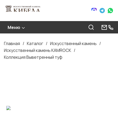
Меню
Главная
Каталог
Искусственный камень
Строка
Искусственный камень KAMROCK
навигации
Коллекция Выветренный туф