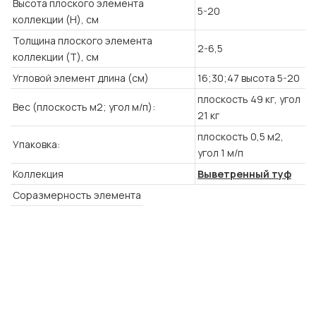
Высота плоского элемента
5-20
коллекции (H), см
Толщина плоского элемента
2-6,5
коллекции (T), см
Угловой элемент длина (см)
16;30;47
высота 5-20
плоскость 49 кг, угол
Вес (плоскость м2; угол м/п):
21 кг
плоскость 0,5 м2,
Упаковка:
угол 1 м/п
Коллекция
Выветренный туф
Соразмерность элемента