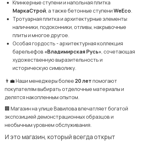
Клинкерные ступени и напольная плитка
МаркаСтрой
, а также бетонные ступени
WeEco
.
Тротуарная плитка и архитектурные элементы:
наличники, подоконники, отливы, накрывочные
плиты и многое другое.
Особая гордость - архитектурная коллекция
барельефов
«Владимирская Русь»
, сочетающая
художественную выразительность и
историческую символику.
👨‍💼 Наши менеджеры более
20 лет
помогают
покупателям выбирать отделочные материалы и
делятся накопленным опытом.
🏢 Магазин на улице Вавилова впечатляет богатой
экспозицией демонстрационных образцов и
необычным уровнем обслуживания.
И это магазин, который всегда открыт