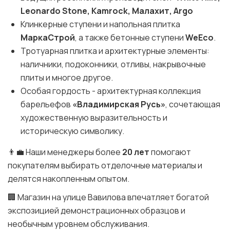
Leonardo Stone, Kamrock, Малахит, Argo
Клинкерные ступени и напольная плитка
МаркаСтрой
, а также бетонные ступени
WeEco
.
Тротуарная плитка и архитектурные элементы:
наличники, подоконники, отливы, накрывочные
плиты и многое другое.
Особая гордость - архитектурная коллекция
барельефов
«Владимирская Русь»
, сочетающая
художественную выразительность и
историческую символику.
👨‍💼 Наши менеджеры более
20 лет
помогают
покупателям выбирать отделочные материалы и
делятся накопленным опытом.
🏢 Магазин на улице Вавилова впечатляет богатой
экспозицией демонстрационных образцов и
необычным уровнем обслуживания.