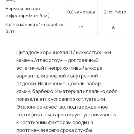
Норма упаковки в
0,8 кв.метров
1,2 пог/метр
гофротару (кв.м./п.м.)
Кол-во камней в 1-й коробке
10
6
(шт)
Цитадель коричневая 117 искусственный
камень Атлас стоун — долговечный,
эстетичный и неприхотливый в уходе
вариант для внешней и внутренней
отделки. Назначение: цоколь, забор,
камин, барбекю. И материал идеально себя
показал в этих условиях эксплуатации.
Эталонное качество, подтвержденное
сертификатом, гарантирует устойчивость
к негативным факторам среды на
протяжении всего срока службы.