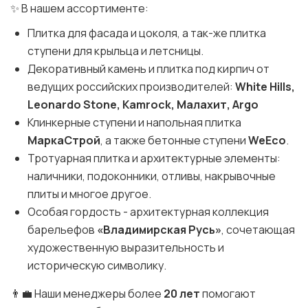
✨ В нашем ассортименте:
Плитка для фасада и цоколя, а так-же плитка
ступени для крыльца и летсницы.
Декоративный камень и плитка под кирпич от
ведущих российских производителей:
White Hills,
Leonardo Stone, Kamrock, Малахит, Argo
Клинкерные ступени и напольная плитка
МаркаСтрой
, а также бетонные ступени
WeEco
.
Тротуарная плитка и архитектурные элементы:
наличники, подоконники, отливы, накрывочные
плиты и многое другое.
Особая гордость - архитектурная коллекция
барельефов
«Владимирская Русь»
, сочетающая
художественную выразительность и
историческую символику.
👨‍💼 Наши менеджеры более
20 лет
помогают